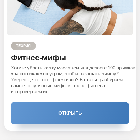
ОТКРЫТЬ
ТЕОРИЯ
Холка: почему возникает и
что поможет избавиться
Что вы знаете о холке? Скорее всего, что главная
причина ее появления — это генетика. Или, может
быть, что массаж отлично поможет ее «разбить»?
Ведь это 2 главных мифа, которые связаны с этой
проблемой. В статье поговорим о реальных причинах
образования холки и о том, как действительно
эффективно от нее избавится.