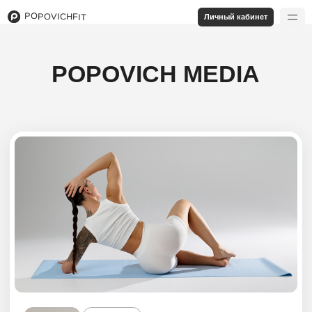
POPOVICHFIT
Личный кабинет
POPOVICH MEDIA
ТЕОРИЯ
ПРАКТИКА
Отёки и целлюлит
Что вы привыкли слышать, когда речь идёт
о причинах целлюлита и отеков? Почти уверена, что
что-то вроде: несбалансированный рацион,
малоподвижный образ жизни, отсутствие мышечной
массы, гормональные сбои и подобное. В статье
рассматриваем реальные причины отёков.