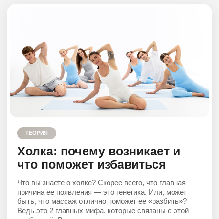
ОТКРЫТЬ
ТЕОРИЯ
Ягодичные мышцы:
их функции, работа, форма.
Проблемные зоны — галифе,
складки под и ямки над
ягодицами
В статье поговорим о топографии ягодичных мышц,
их функциях, от чего зависит их работа и форма.
А также о проблемных зонах этого региона — галифе,
складках под, ямках на ягодицах, разберем как