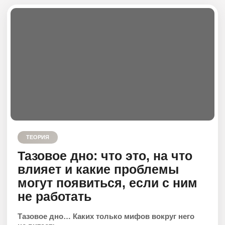
ТЕОРИЯ
Кор: что такое кор и зачем
нужен
Что такое кор? Немногие грамотно и развернуто
ответят на этот вопрос.
Между тем, результат работы с кором — это:
плоский живот;
отсутствие болей в пояснице, грудной клетке,
плечах и шее;
красивая осанка из-за стабильного кора;
отличные результаты в силовых тренировках, так
как кор — это поддержка всего опорно-
двигательного аппарата, следовательно: меньше
ошибок в технике, грамотное включение мышц
в работу и более видимый результат.
В статье разбираемся, что такое кор, зачем он нам
нужен, а также обсуждаем стратегию пути к плоскому
животу.
Главная
Личный кабинет
Курсы
ОТКРЫТЬ
Результаты
Предзапись
Обо мне
Media