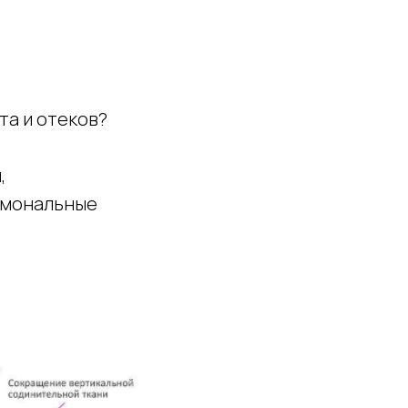
та и отеков?
,
рмональные