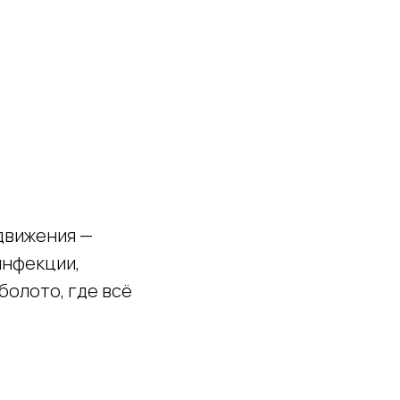
 движения —
инфекции,
болото, где всё