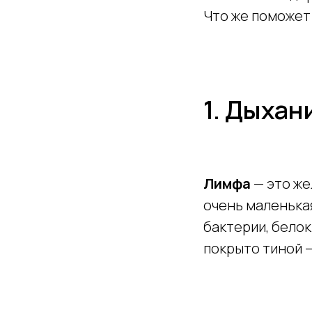
Что же поможет
1. Дыхан
Лимфа
— это же
очень маленькая
бактерии, белок
покрыто тиной —