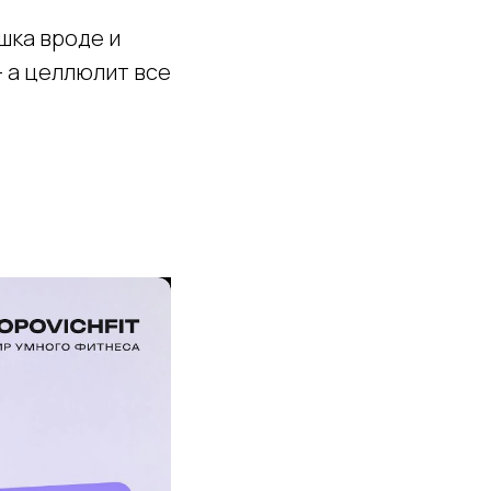
шка вроде и
— а целлюлит все