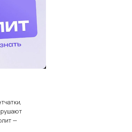
тчатки,
нарушают
юлит —