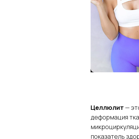
Целлюлит
— эт
деформация ткан
микроциркуляци
показатель здор