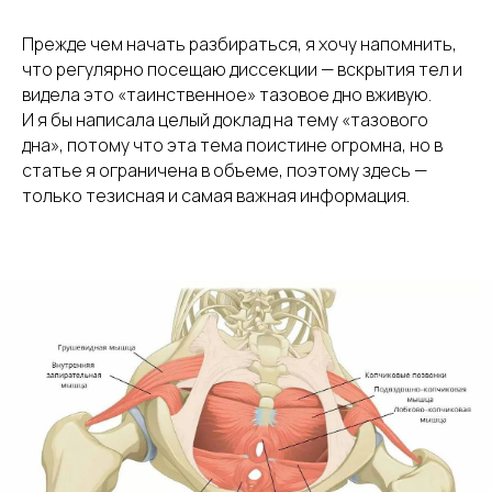
Прежде чем начать разбираться, я хочу напомнить,
что регулярно посещаю диссекции — вскрытия тел и
видела это «таинственное» тазовое дно вживую.
И я бы написала целый доклад на тему «тазового
дна», потому что эта тема поистине огромна, но в
статье я ограничена в объеме, поэтому здесь —
только тезисная и самая важная информация.