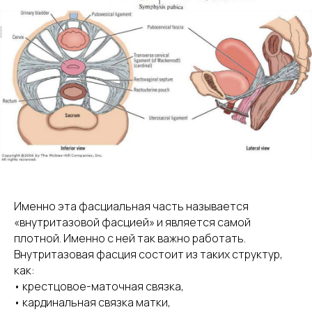
Именно эта фасциальная часть называется
Главная
«внутритазовой фасцией» и является самой
Личный кабинет
Курсы
плотной. Именно с ней так важно работать.
Результаты
Внутритазовая фасция состоит из таких структур,
Предзапись
Обо мне
как:
Media
• крестцовое-маточная связка,
Сообщество
• кардинальная связка матки,
*Meta признана экстремистской
организацией на территории РФ