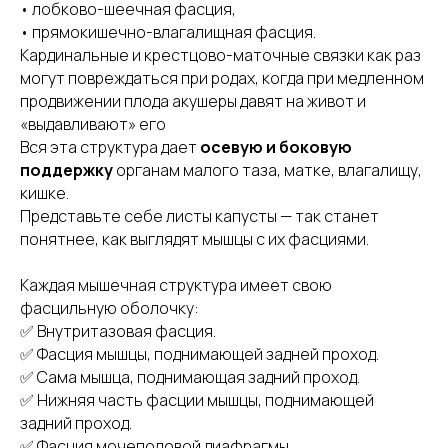
• лобково-шеечная фасция,
• прямокишечно-влагалищная фасция.
Кардинальные и крестцово-маточные связки как раз
могут повреждаться при родах, когда при медленном
продвижении плода акушеры давят на живот и
«выдавливают» его
ИП Попович Наталья Викторовна ИНН: 780528255230
Вся эта структура дает
осевую и боковую
Политика в отношении обработки персональных данных
поддержку
органам малого таза, матке, влагалищу,
Договор-оферта
кишке.
Партнерское соглашение (Договор-оферта) о
Представьте себе листы капусты — так станет
реферальной программе
понятнее, как выглядят мышцы с их фасциями.
e-mail: info@popovichfit.ru
Наш сайт использует куки. Продолжая
Согласие на обработку персональных данных
Назад
Каждая мышечная структура имеет свою
им пользоваться, вы соглашаетесь
Согласие на рассылку информационных сообщений
на обработку персональных данных
фасцильную оболочку:
в соответствии с
политикой в отношении
обработки персональных данных
.
✅ Внутритазовая фасция.
Согласен
✅ Фасция мышцы, поднимающей задней проход.
✅ Сама мышца, поднимающая задний проход.
✅ Нижняя часть фасции мышцы, поднимающей
задний проход.
✅ Фасция мочеполовой диафрагмы.