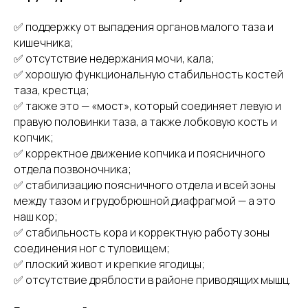
✅ поддержку от выпадения органов малого таза и
кишечника;
✅ отсутствие недержания мочи, кала;
✅ хорошую функциональную стабильность костей
таза, крестца;
✅ также это — «мост», который соединяет левую и
правую половинки таза, а также лобковую кость и
копчик;
✅ корректное движение копчика и поясничного
отдела позвоночника;
✅ стабилизацию поясничного отдела и всей зоны
между тазом и грудобрюшной диафрагмой — а это
наш кор;
✅ стабильность кора и корректную работу зоны
соединения ног с туловищем;
✅ плоский живот и крепкие ягодицы;
✅ отсутствие дряблости в районе приводящих мышц.