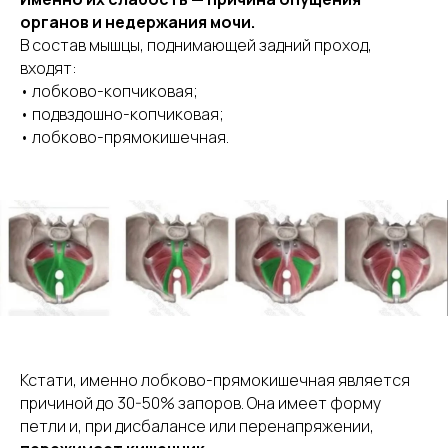
органов и недержания мочи.
В состав мышцы, поднимающей задний проход,
входят:
• лобково-копчиковая;
• подвздошно-копчиковая;
• лобково-прямокишечная.
Кстати, именно лобково-прямокишечная является
причиной до 30-50% запоров. Она имеет форму
петли и, при дисбалансе или перенапряжении,