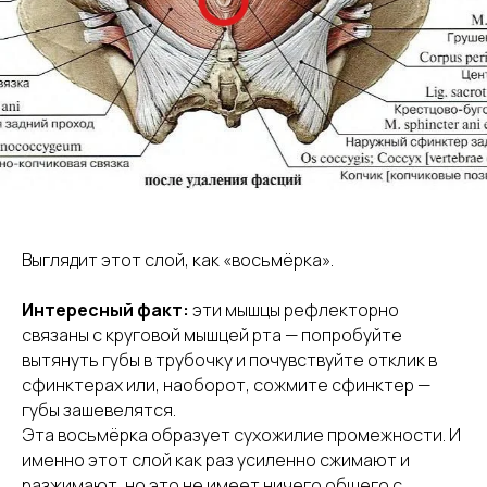
Выглядит этот слой, как «восьмёрка».
Интересный факт:
эти мышцы рефлекторно
связаны с круговой мышцей рта — попробуйте
вытянуть губы в трубочку и почувствуйте отклик в
сфинктерах или, наоборот, сожмите сфинктер —
губы зашевелятся.
Эта восьмёрка образует сухожилие промежности. И
именно этот слой как раз усиленно сжимают и
разжимают, но это не имеет ничего общего с