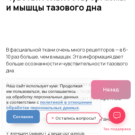
и мышцы тазового дна
В фасциальной ткани очень много рецепторов — в 6-
10 раз больше, чем в мышцах. Эта информация дает
больше осознанности и чувствительности тазового
дна.
А еще, как и всегда, нами управляет мозг и нервная
система, которая должна донести до мозга
информацию о том, что происходит в конкретном
регионе.
×
Остались вопросы?
Вспомним анатомию женских половых органов
Тех. поддержка
У женщин бывают 2 вида оргазмов: