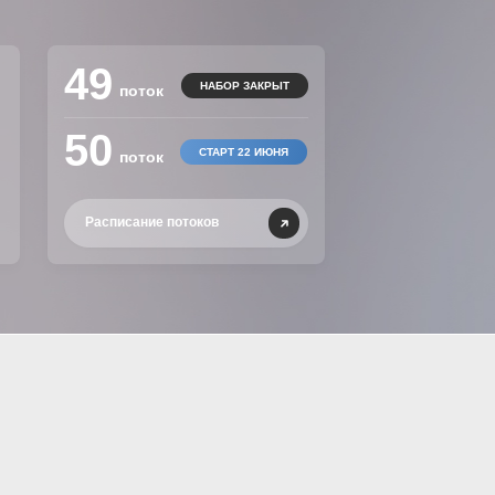
49
НАБОР ЗАКРЫТ
поток
50
СТАРТ 22 ИЮНЯ
поток
Расписание потоков