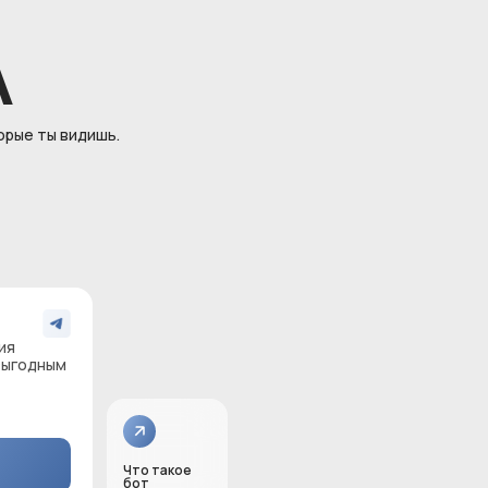
A
орые ты видишь.
ия
выгодным
Что такое
бот