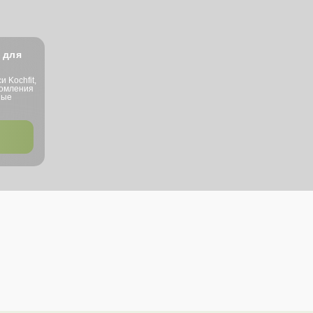
 для
 Kochfit,
домления
ные