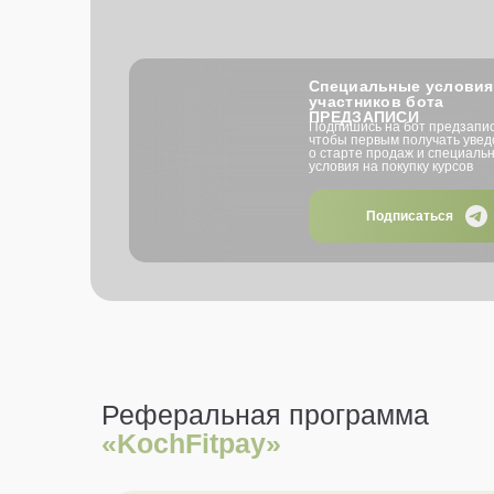
Специальные условия
участников бота
ПРЕДЗАПИСИ
Подпишись на бот предзаписи
чтобы первым получать уве
о старте продаж и специаль
условия на покупку курсов
Подписаться
Реферальная программа
«KochFitpay»