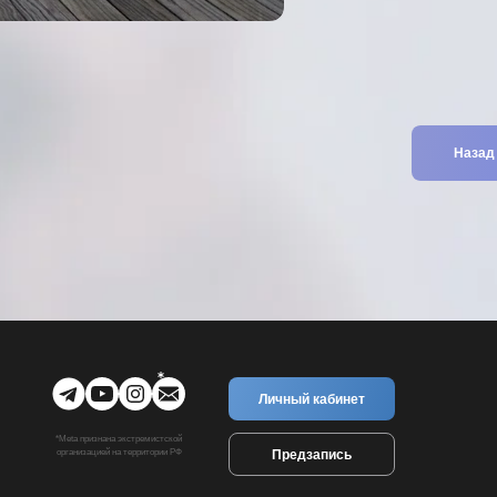
Назад
Личный кабинет
*Meta признана экстремистской
Предзапись
организацией на территории РФ