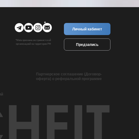
Личный кабинет
*Meta признана экстремистской
Предзапись
организацией на территории РФ
Партнерское соглашение (Договор-
оферта) о реферальной программе
ий