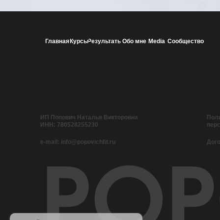
Главная
Курсы
Результаты
Обо мне
Media
Сообщество
ИП Попович Наталья Викторовна
Поли
ИНН: 780528255230
пер
e-mail: info@popovichfit.ru
Дог