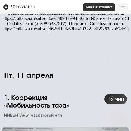
Collabza error (#rec955731071): Подписка Collabza истекла:
POPOVICHFIT
Личный кабинет
https://collabza.ru/subsc [020d5e3e-2203-473e-adbe-697123f17725]
Collabza error (#rec860129115): Подписка Collabza истекла:
https://collabza.ru/subsc [bae84893-ce94-46db-895a-e7d47b5e2515]
Collabza error (#rec895382617): Подписка Collabza истекла:
https://collabza.ru/subsc [d62cd1a4-63b4-4932-934f-9263a2a624e1]
Пт, 11 апреля
1. Коррекция
15 мин
«Мобильность таза»
ИНВЕНТАРЬ: массажный мяч