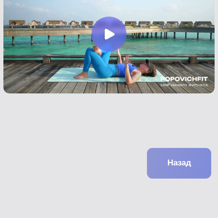
Главная
Личный кабинет
Назад
Курсы
Результаты
Предзапись
Обо мне
Media
Сообщество
*Meta признана экстремистской
организацией на территории РФ
ИП Попович Наталья Викторовна ИНН: 780528255230
Политика в отношении обработки персональных данных
Договор-оферта
Партнерское соглашение (Договор-оферта) о
реферальной программе