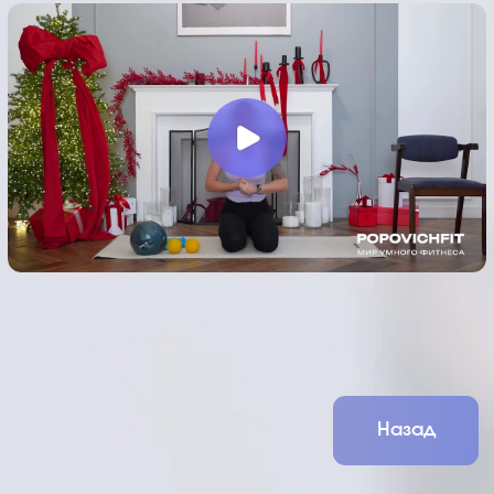
Главная
Личный кабинет
Назад
Курсы
Результаты
Предзапись
Обо мне
Media
Сообщество
*Meta признана экстремистской
организацией на территории РФ
ИП Попович Наталья Викторовна ИНН: 780528255230
Политика в отношении обработки персональных данных
Договор-оферта