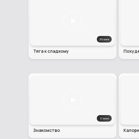
35 мин
Тяга к сладкому
Похуд
11 мин
Знакомство
Калори