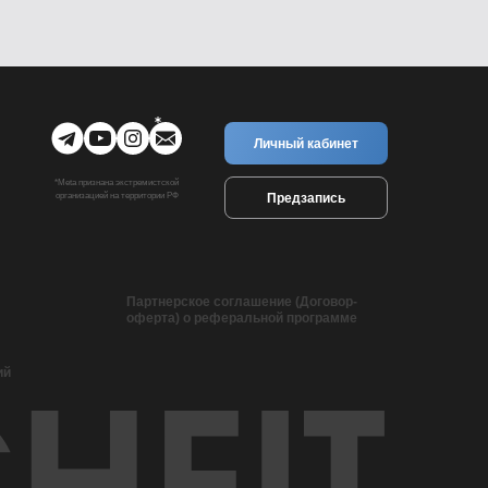
Личный кабинет
*Meta признана экстремистской
Предзапись
организацией на территории РФ
Партнерское соглашение (Договор-
оферта) о реферальной программе
ий