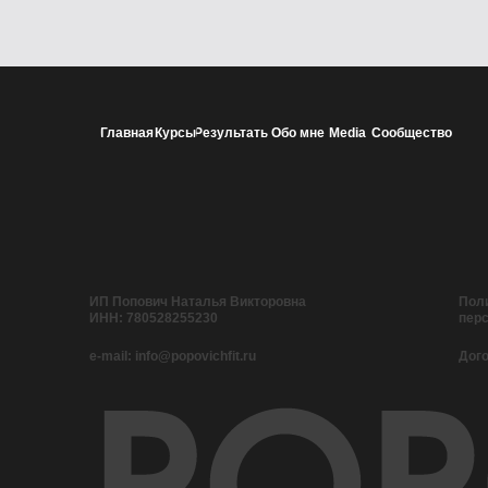
Главная
Курсы
Результаты
Обо мне
Media
Сообщество
ИП Попович Наталья Викторовна
Поли
ИНН: 780528255230
пер
e-mail: info@popovichfit.ru
Дог