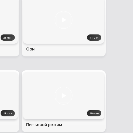
28 мин
1 ч 9 м
Сон
11 мин
26 мин
Питьевой режим