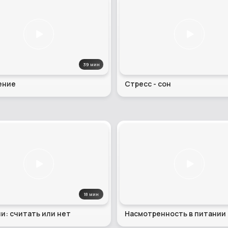
39 мин
ение
Стресс - сон
18 мин
и: считать или нет
Насмотренность в питании