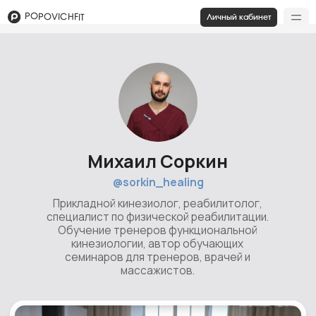
POPOVICHFIT
Личный кабинет
Михаил Соркин
@sorkin_healing
Прикладной кинезиолог, реабилитолог,
специалист по физической реабилитации.
Обучение тренеров функциональной
кинезиологии, автор обучающих
семинаров для тренеров, врачей и
массажистов.
Главная
Личный кабинет
Курсы
Результаты