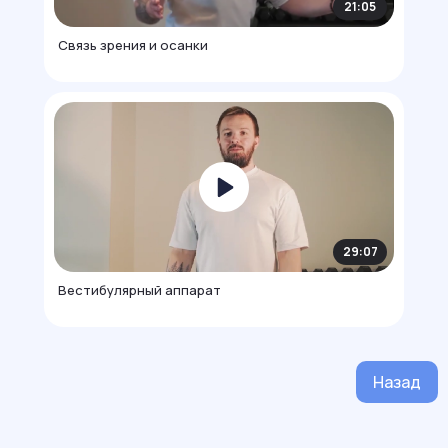
21:05
Связь зрения и осанки
Главная
Личный кабинет
Курсы
Результаты
Предзапись
Обо мне
Media
Сообщество
*Meta признана экстремистской
организацией на территории РФ
29:07
Вестибулярный аппарат
ИП Попович Наталья Викторовна ИНН: 780528255230
Назад
Политика в отношении обработки персональных данных
Договор-оферта
Партнерское соглашение (Договор-оферта) о