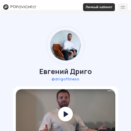
POPOVICHFIT
Личный кабинет
Евгений Дриго
@drigofitness