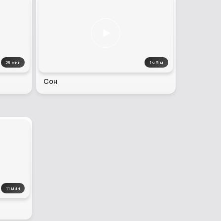
28 мин
1 ч 9 м
Сон
11 мин