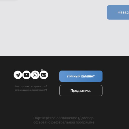
Назад
Личный кабинет
*Meta признана экстремистской
Предзапись
организацией на территории РФ
Партнерское соглашение (Договор-
оферта) о реферальной программе