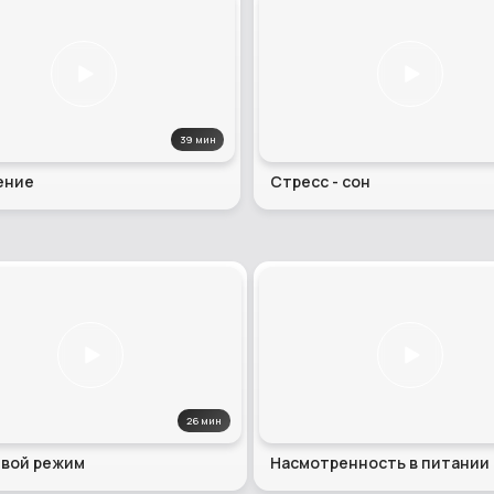
39 мин
ение
Стресс - сон
26 мин
вой режим
Насмотренность в питании