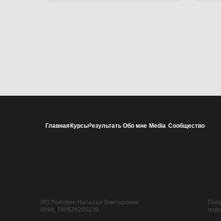
Главная
Курсы
Результаты
Обо мне
Media
Сообщество
ИП Попович Наталья Викторовна
Поли
ИНН: 780528255230
пер