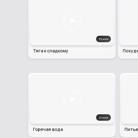
35 мин
Тяга к сладкому
Похуд
21 мин
Горячая вода
Питье