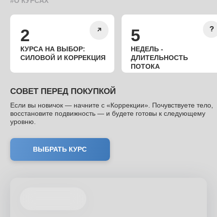
Преимущества
POPOVICHFIT
#О КУРСАХ
Откройте для себя умный и безопасный
подход к фитнесу с комплексной поддержкой
и комфортом.
Здесь можно быть собой, со своими целями, состоянием
и ритмом. Мы создаём пространство, где хочется
заниматься.
Комплексный подход к тренировкам:
улучшение осанки, дыхания и силы с
заботой о здоровье и красоте
Обновляемые курсы без стагнации:
каждый поток тренировки обновляются. Курс
«Коррекция» обновляется на 30%, а курс Силовой на