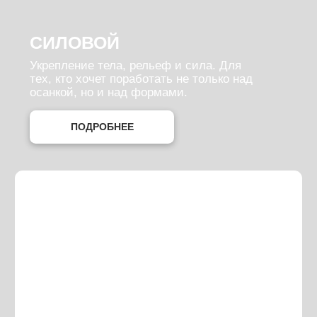
Отслеживайте свой
прогресс
Добавляйте
тренировки
в избранное
Все дополнительные
материалы собраны
в вашем телефоне
НАТАЛЬЯ ПОПОВИЧ
тренер, создатель POPOVICHFIT
POPOVICHFIT — мой путь
длиной в 12 лет.