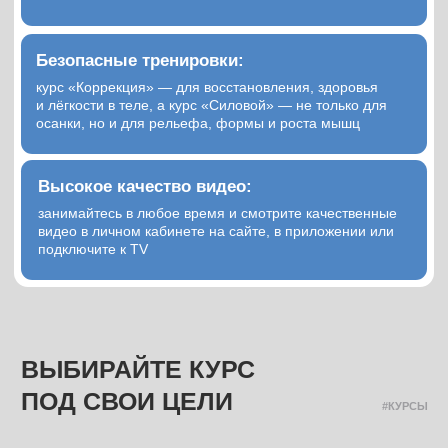
«Коррекция и Силовой: какой
курс выбрать»
7 мин
Не пропустите старт нового
потока —
подпишитесь в бот
предзаписи!
Бот предзаписи — это ваш персональный помощник.
Он напомнит о старте продаж, даст полезные
материалы и откроет доступ к бонусам. В нём
проходят розыгрыши, бесплатные уроки и первые
анонсы!