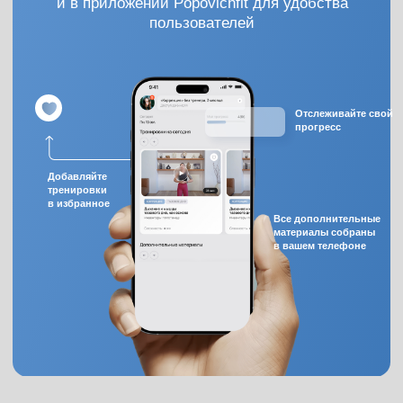
Главная
Личный кабинет
Курсы
Результаты
Предзапись
Обо мне
Media
Сообщество
*Meta признана экстремистской