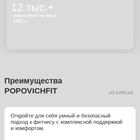
50%
Безопасные тренировки:
курс «Коррекция» — для восстановления, здоровья
и лёгкости в теле, а курс «Силовой» — не только для
осанки, но и для рельефа, формы и роста мышц
Высокое качество видео:
занимайтесь в любое время и смотрите качественные
видео в личном кабинете на сайте, в приложении или
подключите к TV
ВЫБИРАЙТЕ КУРС
ПОД СВОИ ЦЕЛИ
#КУРСЫ