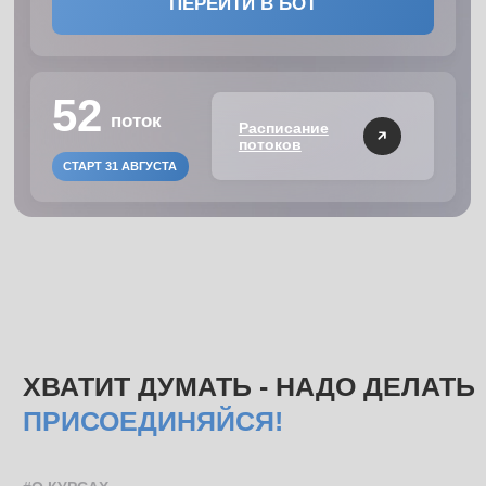
ПРИСОЕДИНЯЙСЯ!
#О КУРСАХ
2
5
3
КУРСА НА ВЫБОР:
НЕДЕЛЬ -
ПОБЕДИТЕЛЯ К
СИЛОВОЙ И КОРРЕКЦИЯ
ДЛИТЕЛЬНОСТЬ
ПОТОК
ПОТОКА
СОВЕТ ПЕРЕД ПОКУПКОЙ
Если вы новичок — начните с «Коррекции». Почувствуете тело,
восстановите подвижность — и будете готовы к следующему
уровню.
ВЫБРАТЬ КУРС
12 тыс.+
участников на март
2025 г.